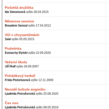
Pošetilá družička
Ida Simonsová
vyšlo 28.04.2015
Němcova vesnice
Boualem Sansal
vyšlo 17.04.2012
Vůl v chryzantémách
Saki
vyšlo 05.05.2015
Podmínka
Eustachy Rylski
vyšlo 22.09.2020
Večerní škola
Jiří Rulf
vyšlo 26.09.2007
Pohádkový herbář
Frida Pistoriusová
vyšlo 12.11.2009
Nezralé bobule angreštu
Ljudmila Petruševská
vyšlo 25.08.2020
Čas noc
Ljudmila Petruševská
vyšlo 08.05.2019