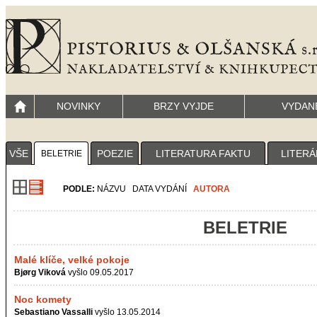
NOVINKY
BRZY VYJDE
VYDAN
VŠE
POEZIE
LITERATURA FAKTU
LITERÁ
BELETRIE
PODLE:
NÁZVU
DATA VYDÁNÍ
AUTORA
BELETRIE
Malé klíče, velké pokoje
Bjørg Viková
vyšlo 09.05.2017
Noc komety
Sebastiano Vassalli
vyšlo 13.05.2014