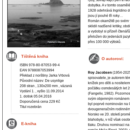
ryby, sbírají kajčí peří a ra
dobytka. A v tomto osaměl
1928 odehrává Ingridino dě
jsou jí pouhé tři roky…
Román okamžitě po svém v
sklidil nadšené kritiky, ob
a vydobyl si přízeň čtenář
přeložen do jedenácti jaz
přes 100 000 výtisků.
Tištěná kniha
O autorovi:
ISBN 978-80-87053-99-4
EAN 9788087053994
Roy Jacobsen
(1954-2025
Překlad z norštiny Jarka Vrbová
spisovatele, je autorem té
Původní název: De usynlige
knížek pro děti a nositele
208 stran , 130x200 mm , vázaná
počátku osmdesátých let 20
Vydání 1. , vyšlo 11.09.2014
(Fangeliv, 1982). Pozornost
1. dotisk 05.04.2016
svým objemným románe
Doporučená cena 229 Kč
byl poprvé nominován na C
Titul rozebrán
dvougeneračním rodinném 
Norsko ve 20. století promě
blahobytu, v níž však osobn
E-kniha
tlaku. Druhou nominaci na