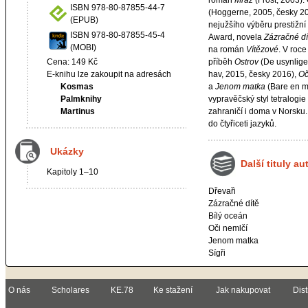
román
Mráz
(Frost, 2003).
ISBN 978-80-87855-44-7
(Hoggerne, 2005, česky 201
(EPUB)
nejužšího výběru prestižní
ISBN 978-80-87855-45-4
Award, novela
Zázračné dí
(MOBI)
na román
Vítězové
. V roc
příběh
Ostrov
(De usynlige
Cena: 149 Kč
hav, 2015, česky 2016),
Oč
E-knihu lze zakoupit na adresách
a
Jenom matka
(Bare en m
Kosmas
vypravěčský styl tetralogi
Palmknihy
zahraničí i doma v Norsku
Martinus
do čtyřiceti jazyků.
Ukázky
Další tituly au
Kapitoly 1–10
Dřevaři
Zázračné dítě
Bílý oceán
Oči nemlčí
Jenom matka
Sígři
O nás
Scholares
KE.78
Ke stažení
Jak nakupovat
Dist