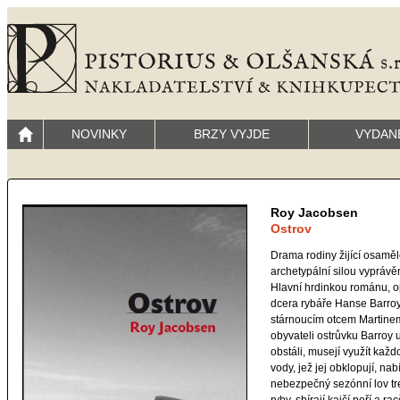
NOVINKY
BRZY VYJDE
VYDAN
Roy Jacobsen
Ostrov
Drama rodiny žijící osamě
archetypální silou vyprávě
Hlavní hrdinkou románu, opí
dcera rybáře Hanse Barroy
stárnoucím otcem Martinem
obyvateli ostrůvku Barroy
obstáli, musejí využít každo
vody, jež jej obklopují, na
nebezpečný sezónní lov tres