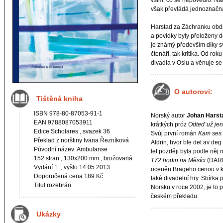
vším, co se nepovedlo. Na
však převládá jednoznačná
Harstad za Záchranku obd
a povídky byly přeloženy d
je známý především díky s
čtenáři, tak kritika. Od r
divadla v Oslu a věnuje s
O autorovi:
Tištěná kniha
ISBN 978-80-87053-91-1
Norský autor
Johan Harst
EAN 9788087053911
krátkých próz
Odteď už je
Edice
Scholares
, svazek 36
Svůj první román
Kam ses 
Překlad z norštiny Ivana Řezníková
Aldrin, hvor ble det av deg 
Původní název: Ambulanse
let později byla podle něj
152 stran , 130x200 mm , brožovaná
172 hodin na Měsíci
(DARL
Vydání 1. , vyšlo 14.05.2013
oceněn Brageho cenou v kat
Doporučená cena 189 Kč
také divadelní hry. Sbírka
Titul rozebrán
Norsku v roce 2002, je to p
českém překladu.
Ukázky