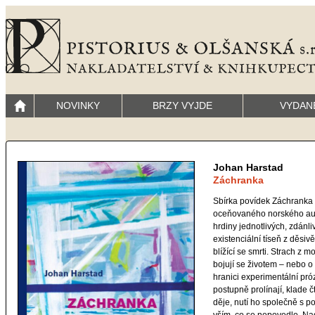
NOVINKY
BRZY VYJDE
VYDAN
Johan Harstad
Záchranka
Sbírka povídek Záchranka
oceňovaného norského aut
hrdiny jednotlivých, zdánl
existenciální tíseň z děsiv
blížící se smrti. Strach z
bojují se životem – nebo o
hranici experimentální pró
postupně prolínají, klade č
děje, nutí ho společně s 