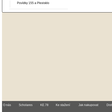
Povídky 155 a Plexisklo
O nás
Scholares
KE.78
Ke stažení
Jak nakupovat
Dist