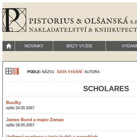
NOVINKY
BRZY VYJDE
VYDAN
PODLE:
NÁZVU
DATA VYDÁNÍ
AUTORA
SCHOLARES
Bouřky
vyšlo 24.05.2007
James Bond a major Zeman
vyšlo 28.05.2007
Upřímné pozdravy z kraje květů a zapadlých