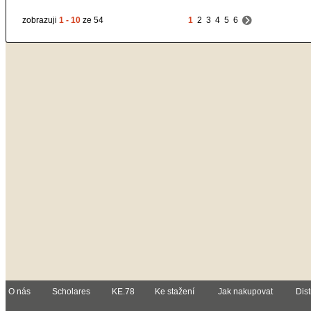
zobrazuji
1 - 10
ze 54
1
2
3
4
5
6
O nás
Scholares
KE.78
Ke stažení
Jak nakupovat
Dist