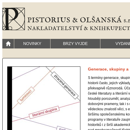
NOVINKY
BRZY VYJDE
VYDAN
Generace, skupiny a 
S termíny generace, skupin
historii často, jejich výkl
překvapivě různorodá. Úča
české literatury a literárn
hlouběji porozumět, analyzo
dobovými prameny, tak i s m
vědeckou znalostí věci, s 
širšímu společenskému kon
programy v literatuře zauj
historiků i z širší akademi