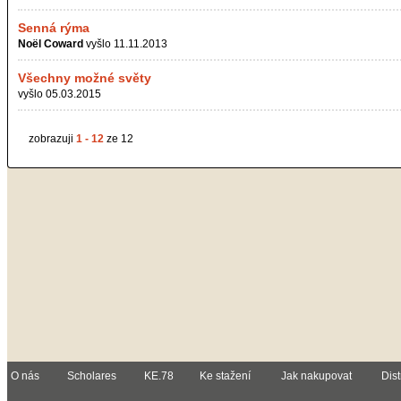
Senná rýma
Noël Coward
vyšlo 11.11.2013
Všechny možné světy
vyšlo 05.03.2015
zobrazuji
1 - 12
ze 12
O nás
Scholares
KE.78
Ke stažení
Jak nakupovat
Dist