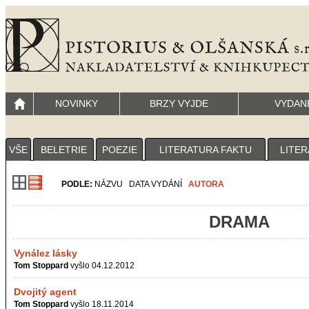
NOVINKY
BRZY VYJDE
VYDAN
VŠE
BELETRIE
POEZIE
LITERATURA FAKTU
LITER
PODLE:
NÁZVU
DATA VYDÁNÍ
AUTORA
DRAMA
Vynález lásky
Tom Stoppard
vyšlo 04.12.2012
Dvojitý agent
Tom Stoppard
vyšlo 18.11.2014