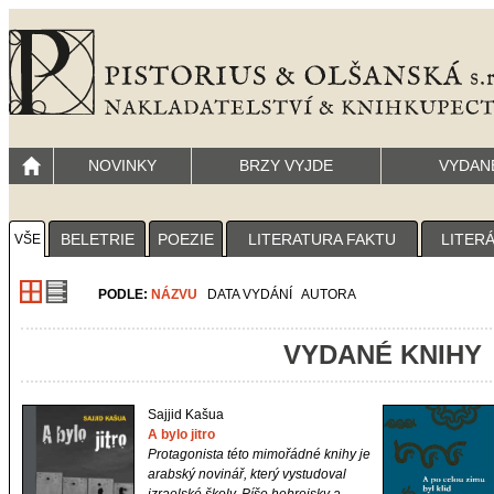
NOVINKY
BRZY VYJDE
VYDAN
BELETRIE
POEZIE
LITERATURA FAKTU
LITER
VŠE
PODLE:
NÁZVU
DATA VYDÁNÍ
AUTORA
VYDANÉ KNIHY
Sajjid Kašua
A bylo jitro
Protagonista této mimořádné knihy je
arabský novinář, který vystudoval