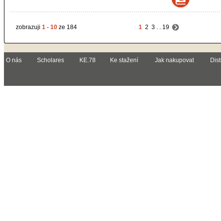
zobrazuji
1 - 10
ze 184
1
2
3
. .
19
O nás
Scholares
KE.78
Ke stažení
Jak nakupovat
Dist