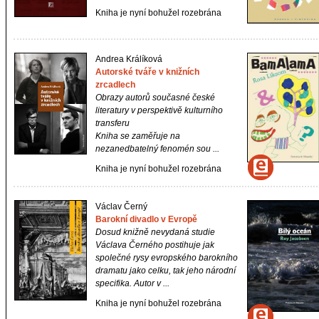
Kniha je nyní bohužel rozebrána
Andrea Králíková
Autorské tváře v knižních
zrcadlech
Obrazy autorů současné české
literatury v perspektivě kulturního
transferu
Kniha se zaměřuje na
nezanedbatelný fenomén sou ...
Kniha je nyní bohužel rozebrána
Václav Černý
Barokní divadlo v Evropě
Dosud knižně nevydaná studie
Václava Černého postihuje jak
společné rysy evropského barokního
dramatu jako celku, tak jeho národní
specifika. Autor v ...
Kniha je nyní bohužel rozebrána