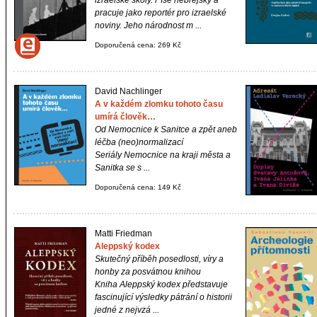
izraelské školy. Píše hebrejsky a
pracuje jako reportér pro izraelské
noviny. Jeho národnost m ...
Doporučená cena: 269 Kč
David Nachlinger
A v každém zlomku tohoto času
umírá člověk…
Od Nemocnice k Sanitce a zpět aneb
léčba (neo)normalizací
Seriály
Nemocnice na kraji města
a
Sanitka
se s ...
Doporučená cena: 149 Kč
Matti Friedman
Aleppský kodex
Skutečný příběh posedlosti, víry a
honby za posvátnou knihou
Kniha
Aleppský kodex
představuje
fascinující výsledky pátrání o historii
jedné z nejvzá ...