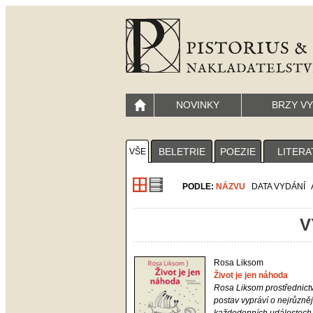
NOVINKY
BRZY V
BELETRIE
POEZIE
LITERA
VŠE
PODLE:
NÁZVU
DATA VYDÁNÍ
V
Rosa Liksom
Život je jen náhoda
Rosa Liksom prostřednict
postav vypráví o nejrůzně