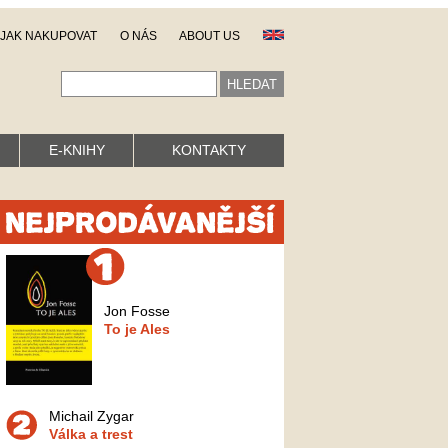
JAK NAKUPOVAT
O NÁS
ABOUT US
E-KNIHY
KONTAKTY
Jon Fosse
To je Ales
Michail Zygar
Válka a trest