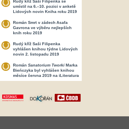
Rudý kříž Saši Filipenka se
umístil na 6.–10. pozici v anketě
Lidových novin Kniha roku 2019
Román Smrt v zádech Asafa
Gavrona ve výběru nejlepších
knih roku 2019
Rudý kříž Saši Filipenka
vyhlášen knihou týdne Lidových
novin 2. listopadu 2019
Román
Sanatorium Tworki
Marka
Bieńczyka byl vyhlášen knihou
měsíce června 2019 na iLiteratura