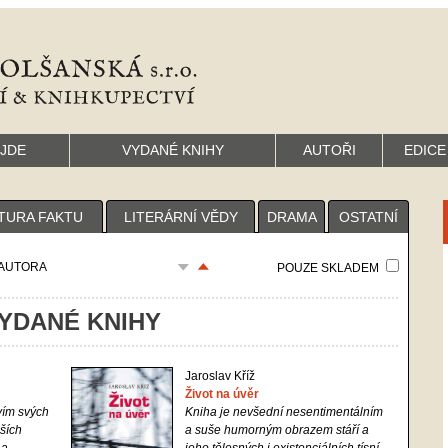
YJDE
VYDANÉ KNIHY
AUTOŘI
EDICE
TURA FAKTU
LITERÁRNÍ VĚDY
DRAMA
OSTATNÍ
AUTORA
POUZE SKLADEM
YDANÉ KNIHY
Jaroslav Kříž
Život na úvěr
vím svých
Kniha je nevšední nesentimentálním
jších
a suše humorným obrazem stáří a