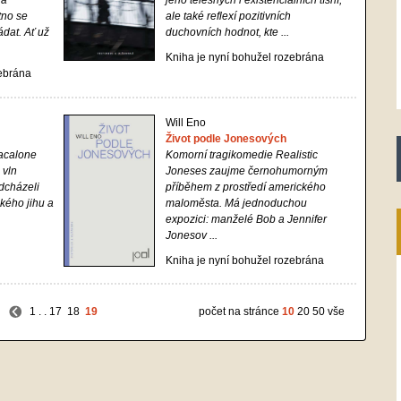
 a
jeho tělesných i existenciálních tísní,
tno se
ale také reflexí pozitivních
dat. Ať už
duchovních hodnot, kte ...
Kniha je nyní bohužel rozebrána
zebrána
Will Eno
Život podle Jonesových
iacalone
Komorní tragikomedie Realistic
 vln
Joneses zaujme černohumorným
odcházeli
příběhem z prostředí amerického
kého jihu a
maloměsta. Má jednoduchou
expozici: manželé Bob a Jennifer
Jonesov ...
Kniha je nyní bohužel rozebrána
1
. .
17
18
19
počet na stránce
10
20
50
vše