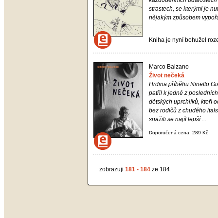
každodenních událostech
strastech, se kterými je nu
nějakým způsobem vypořá
...
Kniha je nyní bohužel ro
Marco Balzano
Život nečeká
Hrdina příběhu Ninetto G
patřil k jedné z posledních
dětských uprchlíků, kteří 
bez rodičů z chudého itals
snažili se najít lepší ...
Doporučená cena: 289 Kč
zobrazuji
181 - 184
ze 184