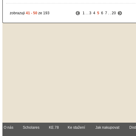
zobrazuji
41 - 50
ze 193
1
. .
3
4
5
6
7
. .
20
O nás
Scholares
KE.78
Ke stažení
Jak nakupovat
Dist