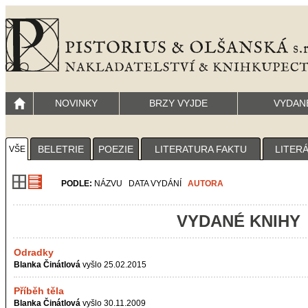
NOVINKY
BRZY VYJDE
VYDAN
BELETRIE
POEZIE
LITERATURA FAKTU
LITER
VŠE
PODLE:
NÁZVU
DATA VYDÁNÍ
AUTORA
VYDANÉ KNIHY
Odradky
Blanka Činátlová
vyšlo 25.02.2015
Příběh těla
Blanka Činátlová
vyšlo 30.11.2009