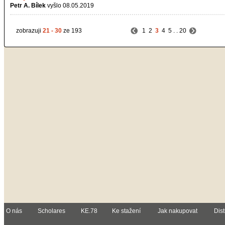
Petr A. Bílek
vyšlo 08.05.2019
zobrazuji
21 - 30
ze 193
1
2
3
4
5
. .
20
O nás
Scholares
KE.78
Ke stažení
Jak nakupovat
Dist