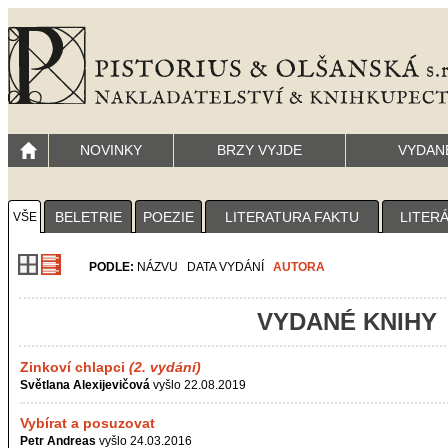
NOVINKY
BRZY VYJDE
VYDAN
BELETRIE
POEZIE
LITERATURA FAKTU
LITER
VŠE
PODLE:
NÁZVU
DATA VYDÁNÍ
AUTORA
VYDANÉ KNIHY
Zinkoví chlapci
(2. vydání)
Světlana Alexijevičová
vyšlo 22.08.2019
Vybírat a posuzovat
Petr Andreas
vyšlo 24.03.2016