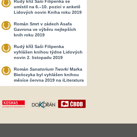
Rudý kříž Saši Filipenka se
umístil na 6.–10. pozici v anketě
Lidových novin Kniha roku 2019
Román Smrt v zádech Asafa
Gavrona ve výběru nejlepších
knih roku 2019
Rudý kříž Saši Filipenka
vyhlášen knihou týdne Lidových
novin 2. listopadu 2019
Román
Sanatorium Tworki
Marka
Bieńczyka byl vyhlášen knihou
měsíce června 2019 na iLiteratura