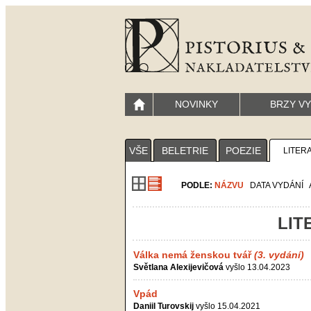
NOVINKY
BRZY V
VŠE
BELETRIE
POEZIE
LITER
PODLE:
NÁZVU
DATA VYDÁNÍ
LIT
Válka nemá ženskou tvář
(3. vydání)
Světlana Alexijevičová
vyšlo 13.04.2023
Vpád
Daniil Turovskij
vyšlo 15.04.2021