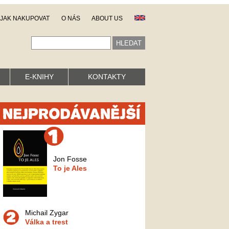
JAK NAKUPOVAT
O NÁS
ABOUT US
E-KNIHY
KONTAKTY
Jon Fosse
To je Ales
Michail Zygar
Válka a trest