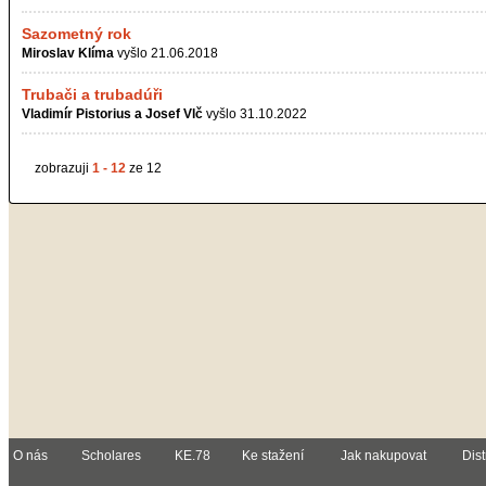
Sazometný rok
Miroslav Klíma
vyšlo 21.06.2018
Trubači a trubadúři
Vladimír Pistorius a Josef Vlč
vyšlo 31.10.2022
zobrazuji
1 - 12
ze 12
O nás
Scholares
KE.78
Ke stažení
Jak nakupovat
Dist