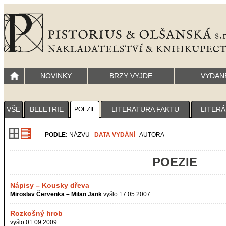
NOVINKY
BRZY VYJDE
VYDAN
VŠE
BELETRIE
LITERATURA FAKTU
LITERÁ
POEZIE
PODLE:
NÁZVU
DATA VYDÁNÍ
AUTORA
POEZIE
Nápisy – Kousky dřeva
Miroslav Červenka – Milan Jank
vyšlo 17.05.2007
Rozkošný hrob
vyšlo 01.09.2009