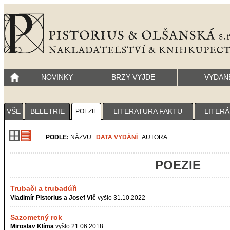
NOVINKY
BRZY VYJDE
VYDAN
VŠE
BELETRIE
LITERATURA FAKTU
LITERÁ
POEZIE
PODLE:
NÁZVU
DATA VYDÁNÍ
AUTORA
POEZIE
Trubači a trubadúři
Vladimír Pistorius a Josef Vlč
vyšlo 31.10.2022
Sazometný rok
Miroslav Klíma
vyšlo 21.06.2018