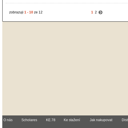
zobrazuji
1 - 10
ze 12
1
2
O nás
Scholares
KE.78
Ke stažení
Jak nakupovat
Dist