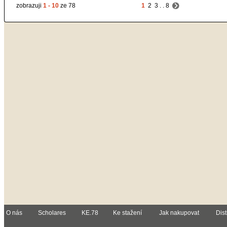
zobrazuji
1 - 10
ze 78
1
2
3
. .
8
O nás
Scholares
KE.78
Ke stažení
Jak nakupovat
Dist