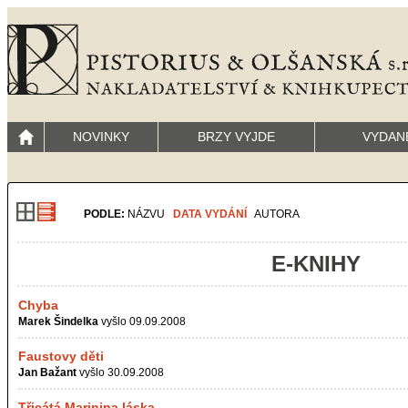
NOVINKY
BRZY VYJDE
VYDAN
PODLE:
NÁZVU
DATA VYDÁNÍ
AUTORA
E-KNIHY
Chyba
Marek Šindelka
vyšlo 09.09.2008
Faustovy děti
Jan Bažant
vyšlo 30.09.2008
Třicátá Marinina láska