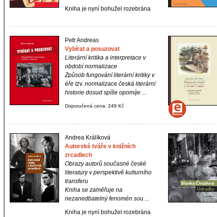
Kniha je nyní bohužel rozebrána
Petr Andreas
Vybírat a posuzovat
Literární kritika a interpretace v
období normalizace
Způsob fungování literární kritiky v
éře tzv. normalizace česká literární
historie dosud spíše opomíje ...
Doporučená cena: 249 Kč
Andrea Králíková
Autorské tváře v knižních
zrcadlech
Obrazy autorů současné české
literatury v perspektivě kulturního
transferu
Kniha se zaměřuje na
nezanedbatelný fenomén sou ...
Kniha je nyní bohužel rozebrána