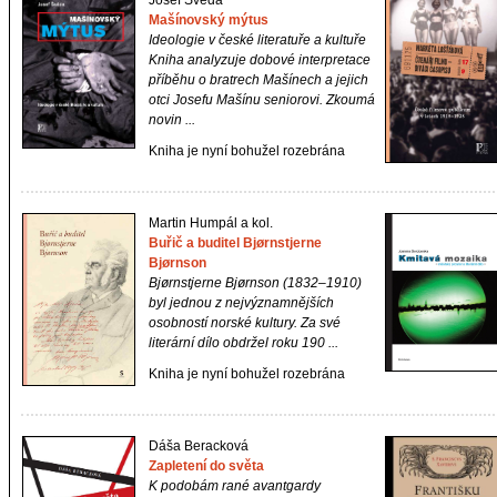
Josef Švéda
Mašínovský mýtus
Ideologie v české literatuře a kultuře
Kniha analyzuje dobové interpretace
příběhu o bratrech Mašínech a jejich
otci Josefu Mašínu seniorovi. Zkoumá
novin ...
Kniha je nyní bohužel rozebrána
Martin Humpál a kol.
Buřič a buditel Bjørnstjerne
Bjørnson
Bjørnstjerne Bjørnson (1832–1910)
byl jednou z nejvýznamnějších
osobností norské kultury. Za své
literární dílo obdržel roku 190 ...
Kniha je nyní bohužel rozebrána
Dáša Beracková
Zapletení do světa
K podobám rané avantgardy