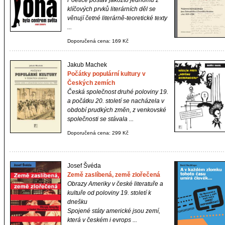
Poetice postav jakožto jednomu z
klíčových prvků literárních děl se
věnují četné literárně-teoretické texty
...
Doporučená cena: 169 Kč
Jakub Machek
Počátky populární kultury v
Českých zemích
Česká společnost druhé poloviny 19.
a počátku 20. století se nacházela v
období prudkých změn, z venkovské
společnosti se stávala ...
Doporučená cena: 299 Kč
Josef Švéda
Země zaslíbená, země zlořečená
Obrazy Ameriky v české literatuře a
kultuře od poloviny 19. století k
dnešku
Spojené státy americké jsou zemí,
která v českém i evrops ...