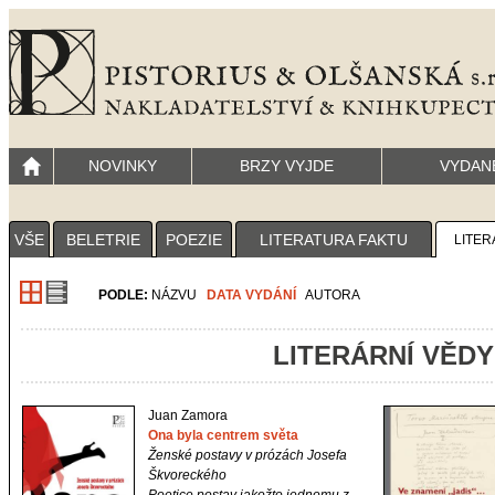
NOVINKY
BRZY VYJDE
VYDAN
VŠE
BELETRIE
POEZIE
LITERATURA FAKTU
LITER
PODLE:
NÁZVU
DATA VYDÁNÍ
AUTORA
LITERÁRNÍ VĚDY
Juan Zamora
Ona byla centrem světa
Ženské postavy v prózách Josefa
Škvoreckého