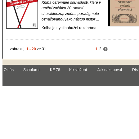
Kniha ozřejmuje souvislosti, které v
umění začátku 20. století
charakterizují změnu paradigmatu
označovanou jako nástup histor ...
Kniha je nyní bohužel rozebrána
zobrazuji
1 - 20
ze 31
1
2
O nás
Scholares
KE.78
Ke stažení
Jak nakupovat
Dist