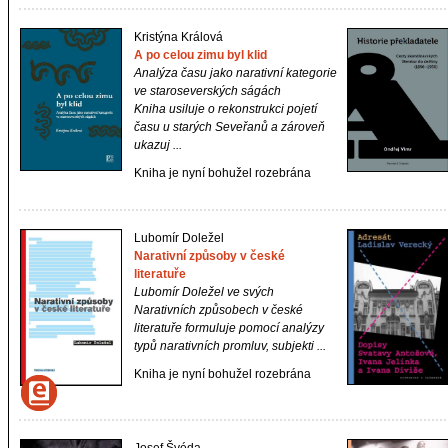
Kristýna Králová
A po celou zimu byl klid
Analýza času jako narativní kategorie
ve staroseverských ságách
Kniha usiluje o rekonstrukci pojetí
času u starých Seveřanů a zároveň
ukazuj ...
Kniha je nyní bohužel rozebrána
Lubomír Doležel
Narativní způsoby v české
literatuře
Lubomír Doležel ve svých
Narativních způsobech v české
literatuře
formuluje pomocí analýzy
typů narativních promluv, subjekti ...
Kniha je nyní bohužel rozebrána