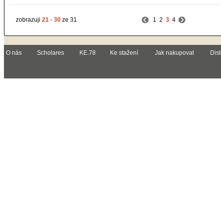
zobrazuji
21 - 30
ze 31
1
2
3
4
O nás
Scholares
KE.78
Ke stažení
Jak nakupovat
Dist