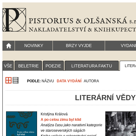
NOVINKY
BRZY VYJDE
VYDAN
VŠE
BELETRIE
POEZIE
LITERATURA FAKTU
LITER
PODLE:
NÁZVU
DATA VYDÁNÍ
AUTORA
LITERÁRNÍ VĚDY
Kristýna Králová
A po celou zimu byl klid
Analýza času jako narativní kategorie
ve staroseverských ságách