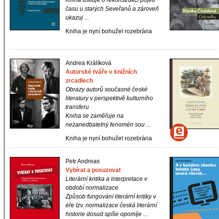
Kniha usiluje o rekonstrukci pojetí
času u starých Seveřanů a zároveň
ukazuj ...
Kniha je nyní bohužel rozebrána
Andrea Králíková
Autorské tváře v knižních
zrcadlech
Obrazy autorů současné české
literatury v perspektivě kulturního
transferu
Kniha se zaměřuje na
nezanedbatelný fenomén sou ...
Kniha je nyní bohužel rozebrána
Petr Andreas
Vybírat a posuzovat
Literární kritika a interpretace v
období normalizace
Způsob fungování literární kritiky v
éře tzv. normalizace česká literární
historie dosud spíše opomíje ...