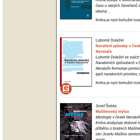
Kniha usiluje o rekonstrukc
času u starých Seveřanů 
ukazuj ...
Kniha je nyní bohužel ro
Lubomír Doležel
Narativní způsoby v čes
literatuře
Lubomír Doležel ve svých
Narativních způsobech v 
literatuře
formuluje pomoc
typů narativních promluv, su
Kniha je nyní bohužel ro
Josef Švéda
Mašínovský mýtus
Ideologie v české literatuř
Kniha analyzuje dobové i
příběhu o bratrech Mašíne
otci Josefu Mašínu senior
novin ...