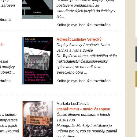
i pojetí
Historie překladatele mapuje vývoj
a zároveň
postavení překladatelů ze
skandinávských jazyků do češtiny v
let ...
zebrána
Kniha je nyní bohužel rozebrána
Adresát Ladislav Verecký
ké
Dopisy Svatavy Antošové, Ivana
Jelínka a Ivana Diviše
Do Topičova domu, někdejšího sídla
české
nakladatelství Československý
í analýzy
spisovatel, se na Ladislava
bjekti ...
Vereckého obra ...
zebrána
Kniha je nyní bohužel rozebrána
Markéta Lošťáková
Čtenáři filmu – diváci časopisu
e a kultuře
České filmové publikum v letech
nterpretace
1918-1938
ch a jejich
Monografie Markéty Lošťákové je
ovi. Zkoumá
určena pro ty, kdo se hlouběji zajímá
o svět filmu a ...