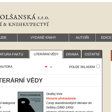
YJDE
VYDANÉ KNIHY
AUTOŘI
EDICE
RATURA FAKTU
DRAMA
OSTATNÍ
LITERÁRNÍ VĚDY
AUTORA
POUZE SKLADEM
TERÁRNÍ VĚDY
Ondřej Vimr
Historie překladatele
ní kategorie
Cesty skandinávských literatur do
h
češtiny (1890-1950)