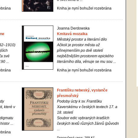
zebrána
Kniha je nyní bohužel rozebrána
Joanna Derdowska
rne
Kmitavá mozaika
Městský prostor a literární dílo
832–1910)
Ačkoli je prostor města už
jších
přinejmenším po dvě století
Za své
nejběžnějším prostorem epického
90 ...
literárního díla, věnuje se mu sou ...
zebrána
Kniha je nyní bohužel rozebrána
Františku nebeský, vyslanče
přesmořský
rdy
Podoby úcty k sv. Františku
i, které v
Xaverskému v českých textech 17. a
18. století
adigmatu
Soubor edic vybraných kratších
stor ...
českých textů různých žánrů (původn
...
zebrána
Doporučená cena: 269 Kč