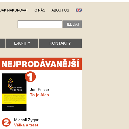
JAK NAKUPOVAT
O NÁS
ABOUT US
E-KNIHY
KONTAKTY
Jon Fosse
To je Ales
Michail Zygar
Válka a trest