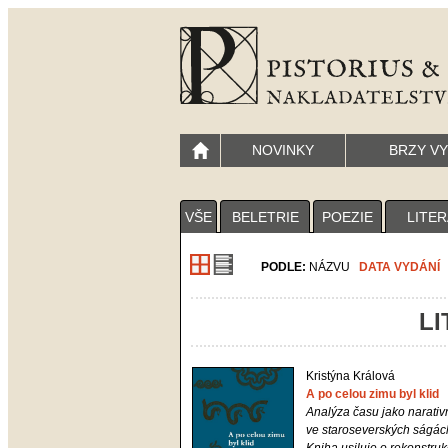
NOVINKY
BRZY V
VŠE
BELETRIE
POEZIE
LITE
PODLE:
NÁZVU
DATA VYDÁNÍ
LI
Kristýna Králová
A po celou zimu byl klid
Analýza času jako narativ
ve staroseverských ságác