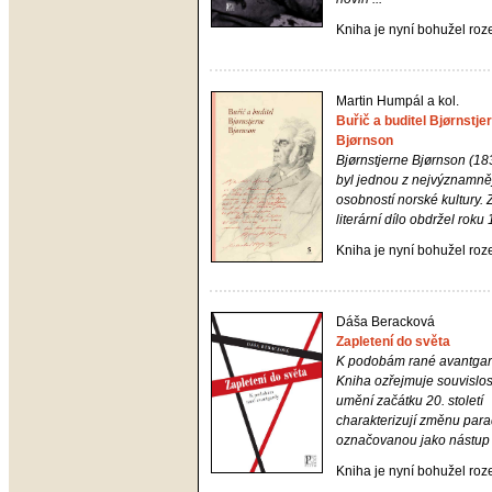
Kniha je nyní bohužel ro
Martin Humpál a kol.
Buřič a buditel Bjørnstje
Bjørnson
Bjørnstjerne Bjørnson (1
byl jednou z nejvýznamně
osobností norské kultury. 
literární dílo obdržel roku 1
Kniha je nyní bohužel ro
Dáša Beracková
Zapletení do světa
K podobám rané avantga
Kniha ozřejmuje souvislost
umění začátku 20. století
charakterizují změnu par
označovanou jako nástup hi
Kniha je nyní bohužel ro