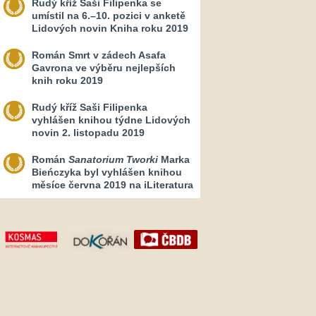
Rudý kříž Saši Filipenka se
umístil na 6.–10. pozici v anketě
Lidových novin Kniha roku 2019
Román Smrt v zádech Asafa
Gavrona ve výběru nejlepších
knih roku 2019
Rudý kříž Saši Filipenka
vyhlášen knihou týdne Lidových
novin 2. listopadu 2019
Román
Sanatorium Tworki
Marka
Bieńczyka byl vyhlášen knihou
měsíce června 2019 na iLiteratura