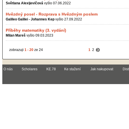
Světlana Alexijevičová
vyšlo 07.06.2022
Hvězdný posel - Rozprava s Hvězdným poslem
Galileo Galilei - Johannes Kep
vyšlo 27.09.2022
Příběhy matematiky (3. vydání)
Milan Mareš
vyšlo 09.03.2023
zobrazuji
1 - 20
ze 24
1
2
O nás
Scholares
KE.78
Ke stažení
Jak nakupovat
Dist