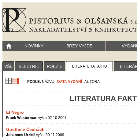
NOVINKY
BRZY VYJDE
VYDAN
VŠE
BELETRIE
POEZIE
LITERÁ
LITERATURA FAKTU
PODLE:
NÁZVU
DATA VYDÁNÍ
AUTORA
LITERATURA FAK
El Negro
Frank Westerman
vyšlo 02.10.2007
Goethe v Čechách
Johannes Urzidil
vyšlo 30.11.2009