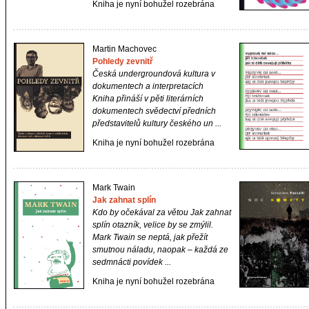
Kniha je nyní bohužel rozebrána
Martin Machovec
Pohledy zevnitř
Česká undergroundová kultura v
dokumentech a interpretacích
Kniha přináší v pěti literárních
dokumentech svědectví předních
představitelů kultury českého un ...
Kniha je nyní bohužel rozebrána
Mark Twain
Jak zahnat splín
Kdo by očekával za větou
Jak zahnat
splín
otazník, velice by se zmýlil.
Mark Twain se neptá, jak přežít
smutnou náladu, naopak – každá ze
sedmnácti povídek ...
Kniha je nyní bohužel rozebrána