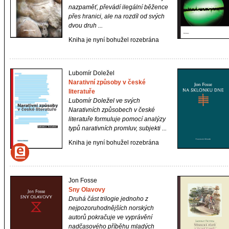
nazpaměť, převádí ilegální běžence
přes hranici, ale na rozdíl od svých
dvou druh ...
Kniha je nyní bohužel rozebrána
Lubomír Doležel
Narativní způsoby v české
literatuře
Lubomír Doležel ve svých
Narativních způsobech v české
literatuře
formuluje pomocí analýzy
typů narativních promluv, subjekti ...
Kniha je nyní bohužel rozebrána
Jon Fosse
Sny Olavovy
Druhá část trilogie jednoho z
nejpozoruhodnějších norských
autorů pokračuje ve vyprávění
nadčasového příběhu mladých