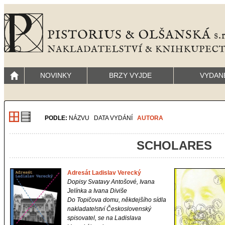
NOVINKY
BRZY VYJDE
VYDAN
PODLE:
NÁZVU
DATA VYDÁNÍ
AUTORA
SCHOLARES
Adresát Ladislav Verecký
Dopisy Svatavy Antošové, Ivana
Jelínka a Ivana Diviše
Do Topičova domu, někdejšího sídla
nakladatelství Československý
spisovatel, se na Ladislava