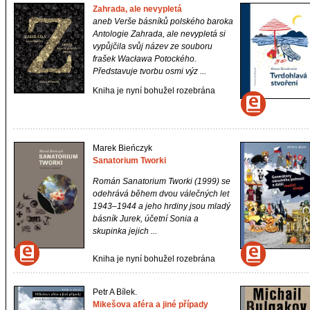
Zahrada, ale nevypletá
aneb Verše básníků polského baroka
Antologie
Zahrada, ale nevypletá
si
vypůjčila svůj název ze souboru
frašek Wacława Potockého.
Představuje tvorbu osmi výz ...
Kniha je nyní bohužel rozebrána
Marek Bieńczyk
Sanatorium Tworki
Román
Sanatorium Tworki
(1999) se
odehrává během dvou válečných let
1943–1944 a jeho hrdiny jsou mladý
básník Jurek, účetní Sonia a
skupinka jejich ...
Kniha je nyní bohužel rozebrána
Petr A Bílek.
Mikešova aféra a jiné případy