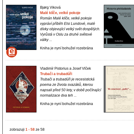
Bjørg Viková
Malé klíče, velké pokoje
Román
Malé klíče, velké pokoje
vypráví příběh Elsi Lundové, malé
dívky objevující velký svět dospělých.
Vyrůstá v Oslu za druhé světové
války ...
Kniha je nyní bohužel rozebrána
Vladimír Pistorius a Josef Vlček
Trubači a trubadúři
Trubači a trubadúři
je recesistická
poema ze života svazáků, kterou
napsali před 50 lety, v době počínající
normalizace dva teh ...
Kniha je nyní bohužel rozebrána
zobrazuji
1 - 58
ze 58