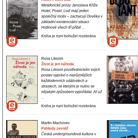
Metaforické prózy Jaroslava Kříže
Hotel, Posel, Loď mají jeden
společný motiv – zachycují člověka v
základní existenciální situaci.
Hrdinové všech tří příbě ...
Kniha je nyní bohužel rozebrána
Rosa Liksom
Život je jen náhoda
Rosa Liksom prostřednictvím svých
postav vypráví o nejrůznějších
každodenních událostech a
strastech, se kterými je nutno se
nějakým způsobem vypořádat. Ať už
...
Kniha je nyní bohužel rozebrána
Martin Machovec
Pohledy zevnitř
Česká undergroundová kultura v