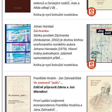
milenců a čerstvých rodičů. Asle a
Alida utíkají z Bj ...
Kniha je nyní bohužel rozebrána
Johan Harstad
Záchranka
Sbírka povídek Záchranka
(Ambulanse, 2002) je druhou knihou
oceňovaného norského autora
Johana Harstada (1979). Hlavní
hrdiny jednotlivých, zdánlivě
samostatných příbě ...
Kniha je nyní bohužel rozebrána
František Hrubín - Jan Zahradníček
Ve znamení "jadis"...
Edičně připravili Zdena a Jan
Wiendlovi
První vydání vzájemné
korespondence Františka Hrubína a
Jana Zahradníč ...