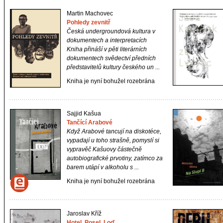
Martin Machovec
Pohledy zevnitř
Česká undergroundová kultura v
dokumentech a interpretacích
Kniha přináší v pěti literárních
dokumentech svědectví předních
představitelů kultury českého un ...
Kniha je nyní bohužel rozebrána
Sajjid Kašua
Tančící Arabové
Když Arabové tancují na diskotéce,
vypadají u toho strašně, pomyslí si
vypravěč Kašuovy částečně
autobiografické prvotiny, zatímco za
barem utápí v alkoholu s ...
Kniha je nyní bohužel rozebrána
Jaroslav Kříž
Hotel. Posel. Loď