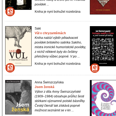
povídek ...
Kniha je nyní bohužel rozebrána
Saki
Vůl v chryzantémách
Kniha nabízí výběr pětadvaceti
povídek britského satirika Sakiho,
mistra ironické humoristické povídky,
z nichž některé byly do češtiny
přeloženy vůbec poprvé. V po ...
Kniha je nyní bohužel rozebrána
Anna Świrszczyńska
Jsem ženská
Výbor z díla Anny Świrszczyńské
(1909–1984) obsahuje průřez šesti
sbírkami významné polské básnířky.
Český čtenář tak získává poprvé
možnost seznámit se v kn ...