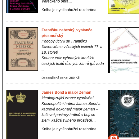
Vereckého obra ...
Kniha je nyní bohužel rozebrána
Františku nebeský, vyslanče
přesmořský
Podoby úcty k sv. Františku
Xaverskému v českých textech 17. a
18. století
Soubor edic vybraných kratších
českých textů různých žánrů (původn
...
Doporučená cena: 269 Kč
James Bond a major Zeman
Ideologizující vzorce vyprávění
Kosmopolitní hrdina James Bond a
kádrově dokonalý major Zeman –
kultovní postavy hrdinů v boji se
zlem, každá z jiného prostředí, ...
Kniha je nyní bohužel rozebrána