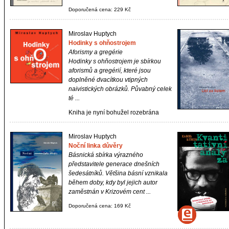
Doporučená cena: 229 Kč
Miroslav Huptych
Hodinky s ohňostrojem
Aforismy a gregérie
Hodinky s ohňostrojem je sbírkou
aforismů a gregérií, které jsou
doplněné dvacítkou vtipných
naivistických obrázků. Půvabný celek
té ...
Kniha je nyní bohužel rozebrána
Miroslav Huptych
Noční linka důvěry
Básnická sbírka výrazného
představitele generace dnešních
šedesátníků. Většina básní vznikala
během doby, kdy byl jejich autor
zaměstnán v Krizovém cent ...
Doporučená cena: 169 Kč