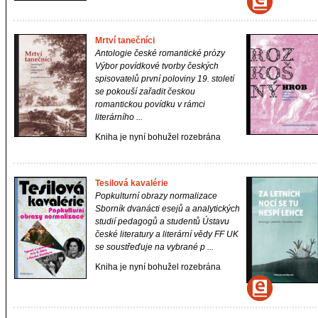
Mrtví tanečníci
Antologie české romantické prózy
Výbor povídkové tvorby českých
spisovatelů první poloviny 19. století
se pokouší zařadit českou
romantickou povídku v rámci
literárního ...
Kniha je nyní bohužel rozebrána
Tesilová kavalérie
Popkulturní obrazy normalizace
Sborník dvanácti esejů a analytických
studií pedagogů a studentů Ústavu
české literatury a literární vědy FF UK
se soustřeďuje na vybrané p ...
Kniha je nyní bohužel rozebrána