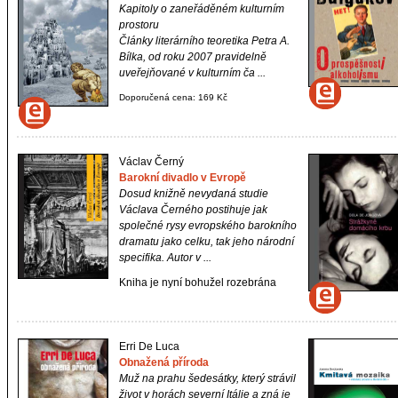
Kapitoly o zaneřáděném kulturním
prostoru
Články literárního teoretika Petra A.
Bílka, od roku 2007 pravidelně
uveřejňované v kulturním ča ...
Doporučená cena: 169 Kč
Václav Černý
Barokní divadlo v Evropě
Dosud knižně nevydaná studie
Václava Černého postihuje jak
společné rysy evropského barokního
dramatu jako celku, tak jeho národní
specifika. Autor v ...
Kniha je nyní bohužel rozebrána
Erri De Luca
Obnažená příroda
Muž na prahu šedesátky, který strávil
život v horách severní Itálie a zná je