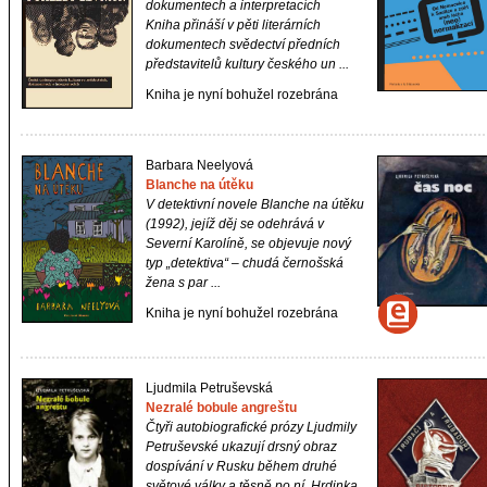
dokumentech a interpretacích
Kniha přináší v pěti literárních
dokumentech svědectví předních
představitelů kultury českého un ...
Kniha je nyní bohužel rozebrána
Barbara Neelyová
Blanche na útěku
V detektivní novele
Blanche na útěku
(1992), jejíž děj se odehrává v
Severní Karolíně, se objevuje nový
typ „detektiva“ – chudá černošská
žena s par ...
Kniha je nyní bohužel rozebrána
Ljudmila Petruševská
Nezralé bobule angreštu
Čtyři autobiografické prózy Ljudmily
Petruševské ukazují drsný obraz
dospívání v Rusku během druhé
světové války a těsně po ní. Hrdinka