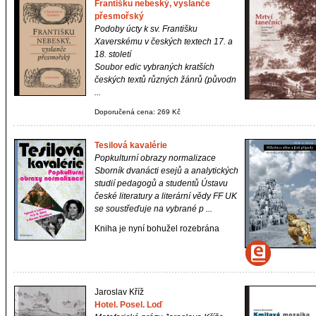
Františku nebeský, vyslanče
přesmořský
Podoby úcty k sv. Františku
Xaverskému v českých textech 17. a
18. století
Soubor edic vybraných kratších
českých textů různých žánrů (původn
...
Doporučená cena: 269 Kč
Tesilová kavalérie
Popkulturní obrazy normalizace
Sborník dvanácti esejů a analytických
studií pedagogů a studentů Ústavu
české literatury a literární vědy FF UK
se soustřeďuje na vybrané p ...
Kniha je nyní bohužel rozebrána
Jaroslav Kříž
Hotel. Posel. Loď