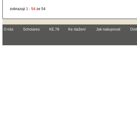
zobrazuji
1 - 54
ze 54
O nás
Scholares
KE.78
Ke stažení
Jak nakupovat
Dist