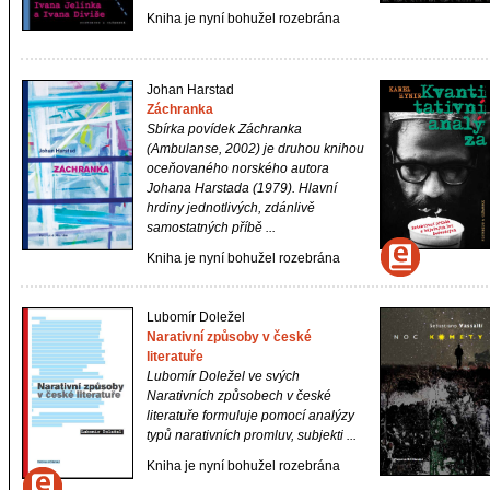
Kniha je nyní bohužel rozebrána
Johan Harstad
Záchranka
Sbírka povídek Záchranka
(Ambulanse, 2002) je druhou knihou
oceňovaného norského autora
Johana Harstada (1979). Hlavní
hrdiny jednotlivých, zdánlivě
samostatných příbě ...
Kniha je nyní bohužel rozebrána
Lubomír Doležel
Narativní způsoby v české
literatuře
Lubomír Doležel ve svých
Narativních způsobech v české
literatuře
formuluje pomocí analýzy
typů narativních promluv, subjekti ...
Kniha je nyní bohužel rozebrána