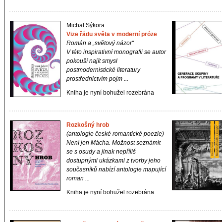
Michal Sýkora
Vize řádu světa v moderní próze
Román a „světový názor“
V této inspirativní monografii se autor
pokouší najít smysl
postmodernistické literatury
prostřednictvím pojm ...
Kniha je nyní bohužel rozebrána
Rozkošný hrob
(antologie české romantické poezie)
Není jen Mácha. Možnost seznámit
se s osudy a jinak nepříliš
dostupnými ukázkami z tvorby jeho
současníků nabízí antologie mapující
roman ...
Kniha je nyní bohužel rozebrána