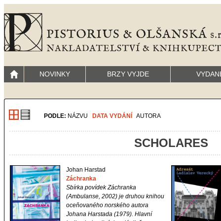
NOVINKY
BRZY VYJDE
VYDAN
PODLE:
NÁZVU
DATA VYDÁNÍ
AUTORA
SCHOLARES
Johan Harstad
Záchranka
Sbírka povídek Záchranka
(Ambulanse, 2002) je druhou knihou
oceňovaného norského autora
Johana Harstada (1979). Hlavní