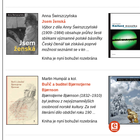
Anna Świrszczyńska
Jsem ženská
Výbor z díla Anny Świrszczyńské
(1909–1984) obsahuje průřez šesti
sbírkami významné polské básnířky.
Český čtenář tak získává poprvé
možnost seznámit se v kn ...
Kniha je nyní bohužel rozebrána
Martin Humpál a kol.
Buřič a buditel Bjørnstjerne
Bjørnson
Bjørnstjerne Bjørnson (1832–1910)
byl jednou z nejvýznamnějších
osobností norské kultury. Za své
literární dílo obdržel roku 190 ...
Kniha je nyní bohužel rozebrána