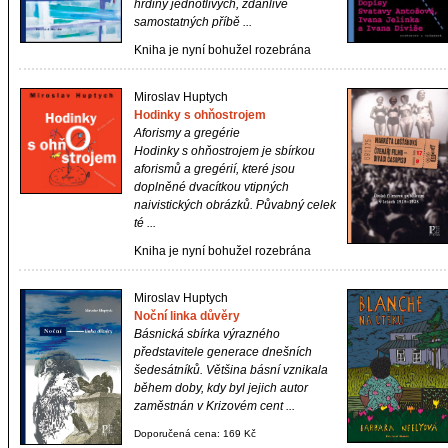
hrdiny jednotlivých, zdánlivě
samostatných příbě ...
Kniha je nyní bohužel rozebrána
Miroslav Huptych
Hodinky s ohňostrojem
Aforismy a gregérie
Hodinky s ohňostrojem je sbírkou
aforismů a gregérií, které jsou
doplněné dvacítkou vtipných
naivistických obrázků. Půvabný celek
té ...
Kniha je nyní bohužel rozebrána
Miroslav Huptych
Noční linka důvěry
Básnická sbírka výrazného
představitele generace dnešních
šedesátníků. Většina básní vznikala
během doby, kdy byl jejich autor
zaměstnán v Krizovém cent ...
Doporučená cena: 169 Kč