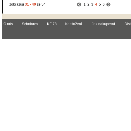
zobrazuji
31 - 40
ze 54
1
2
3
4
5
6
O nás
Scholares
KE.78
Ke stažení
Jak nakupovat
Dist