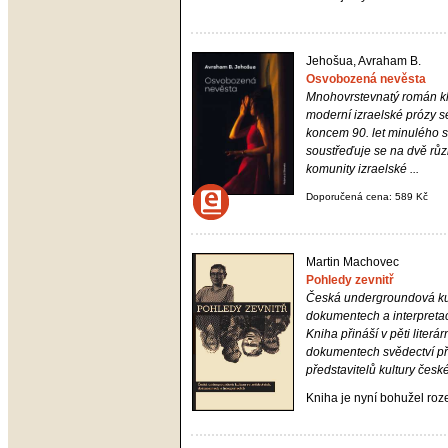
Jehošua, Avraham B.
Osvobozená nevěsta
Mnohovrstevnatý román k
moderní izraelské prózy 
koncem 90. let minulého st
soustřeďuje se na dvě rů
komunity izraelské ...
Doporučená cena: 589 Kč
Martin Machovec
Pohledy zevnitř
Česká undergroundová ku
dokumentech a interpreta
Kniha přináší v pěti literár
dokumentech svědectví p
představitelů kultury české
Kniha je nyní bohužel ro