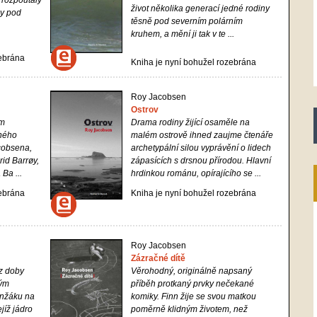
 rozpoutaly
život několika generací jedné rodiny
ly pod
těsně pod severním polárním
kruhem, a mění ji tak v te ...
zebrána
Kniha je nyní bohužel rozebrána
Roy Jacobsen
Ostrov
em
Drama rodiny žijící osaměle na
mného
malém ostrově ihned zaujme čtenáře
cobsena,
archetypální silou vyprávění o lidech
rid Barrøy,
zápasících s drsnou přírodou. Hlavní
Ba ...
hrdinkou románu, opírajícího se ...
zebrána
Kniha je nyní bohužel rozebrána
Roy Jacobsen
Zázračné dítě
 z doby
Věrohodný, originálně napsaný
kým
příběh protkaný prvky nečekané
inžáku na
komiky. Finn žije se svou matkou
jíž jádro
poměrně klidným životem, než