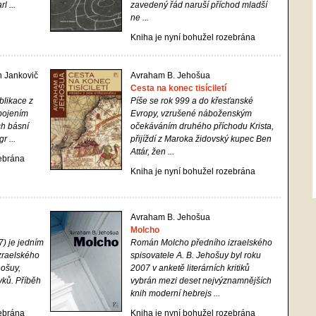
l ...
zavedený řád naruší příchod mladší
ne ...
Kniha je nyní bohužel rozebrána
n Jankovič
Avraham B. Jehošua
Cesta na konec tisíciletí
blikace z
Píše se rok 999 a do křesťanské
spojením
Evropy, vzrušené náboženským
h básní
očekáváním druhého příchodu Krista,
r ...
přijíždí z Maroka židovský kupec Ben
Attár, žen ...
zebrána
Kniha je nyní bohužel rozebrána
Avraham B. Jehošua
Molcho
) je jedním
Román
Molcho
předního izraelského
zraelského
spisovatele A. B. Jehošuy byl roku
ošuy,
2007 v anketě literárních kritiků
yků. Příběh
vybrán mezi deset nejvýznamnějších
knih moderní hebrejs ...
zebrána
Kniha je nyní bohužel rozebrána