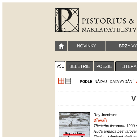
NOVINKY
BRZY V
BELETRIE
POEZIE
LITERA
VŠE
PODLE:
NÁZVU
DATA VYDÁNÍ
V
Roy Jacobsen
Dřevaři
Třicátého listopadu 1939
Rudá armáda bez varování