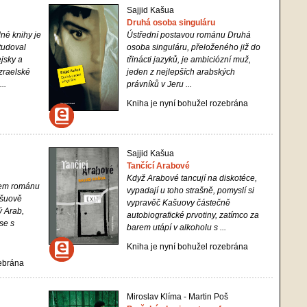
Sajjid Kašua
Druhá osoba singuláru
né knihy je
Ústřední postavou románu
Druhá
tudoval
osoba singuláru
, přeloženého již do
ejsky a
třinácti jazyků, je ambiciózní muž,
izraelské
jeden z nejlepších arabských
..
právníků v Jeru ...
Kniha je nyní bohužel rozebrána
Sajjid Kašua
Tančící Arabové
Když Arabové tancují na diskotéce,
čem románu
vypadají u toho strašně, pomyslí si
Kašuově
vypravěč Kašuovy částečně
ý Arab,
autobiografické prvotiny, zatímco za
se s
barem utápí v alkoholu s ...
Kniha je nyní bohužel rozebrána
zebrána
Miroslav Klíma - Martin Poš