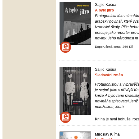
Sajjid Kašua
A bylo jitro
Protagonista této mimořád
arabský novinář, který vys
izraelské školy. Píše hebr
pracuje jako reportér pro 
noviny. Jeho národnost m .
Doporučená cena: 269 Kč
Sajjid Kašua
Sledování změn
Protagonistou a vypravě
je stejně jako v dřívější 
knize
A bylo ráno
izraelsk
novinář a spisovatel, jenž 
manželkou, která ...
Kniha je nyní bohužel ro
Miroslav Klíma