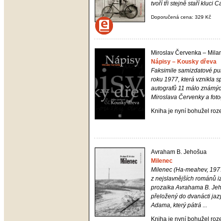
tvoří tři stejně staří kluci Car
Doporučená cena: 329 Kč
Miroslav Červenka – Mila
Nápisy – Kousky dřeva
Faksimile samizdatové pu
roku 1977, která vznikla 
autografů 11 málo známýc
Miroslava Červenky a fotog
Kniha je nyní bohužel ro
Avraham B. Jehošua
Milenec
Milenec
(Ha-meahev, 1977
z nejslavnějších románů i
prozaika Avrahama B. Jeh
přeložený do dvanácti jaz
Adama, který pátrá ...
Kniha je nyní bohužel ro