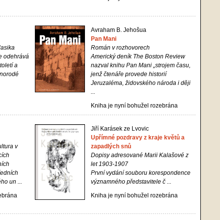
Avraham B. Jehošua
Pan Mani
lasika
Román v rozhovorech
se odehrává
Americký deník The Boston Review
oletí a
nazval knihu
Pan Mani
„strojem času,
znorodé
jenž čtenáře provede historií
Jeruzaléma, židovského národa i ději
...
Kniha je nyní bohužel rozebrána
Jiří Karásek ze Lvovic
Upřímné pozdravy z kraje květů a
ltura v
zapadlých snů
cích
Dopisy adresované Marii Kalašové z
ních
let 1903-1907
ředních
První vydání souboru korespondence
ho un ...
významného představitele č ...
zebrána
Kniha je nyní bohužel rozebrána