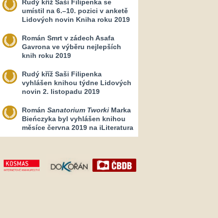
Rudý kříž Saši Filipenka se
umístil na 6.–10. pozici v anketě
Lidových novin Kniha roku 2019
Román Smrt v zádech Asafa
Gavrona ve výběru nejlepších
knih roku 2019
Rudý kříž Saši Filipenka
vyhlášen knihou týdne Lidových
novin 2. listopadu 2019
Román
Sanatorium Tworki
Marka
Bieńczyka byl vyhlášen knihou
měsíce června 2019 na iLiteratura