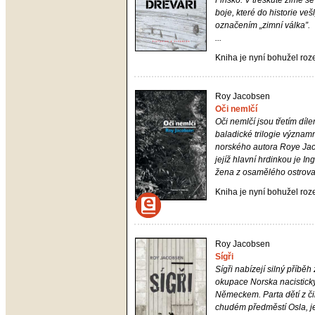
Finsko. V třeskuté zimě se
boje, které do historie veš
označením „zimní válka”.
...
Kniha je nyní bohužel ro
Roy Jacobsen
Oči nemlčí
Oči nemlčí
jsou třetím díl
baladické trilogie význa
norského autora Roye Ja
jejíž hlavní hrdinkou je Ing
žena z osamělého ostrova 
Kniha je nyní bohužel ro
Roy Jacobsen
Sígři
Sígři
nabízejí silný příběh
okupace Norska nacistic
Německem. Parta dětí z č
chudém předměstí Osla, je