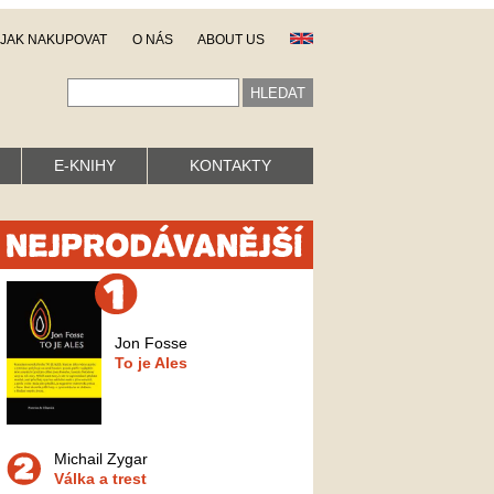
JAK NAKUPOVAT
O NÁS
ABOUT US
E-KNIHY
KONTAKTY
Jon Fosse
To je Ales
Michail Zygar
Válka a trest