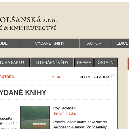
YJDE
VYDANÉ KNIHY
AUTOŘI
EDICE
TURA FAKTU
LITERÁRNÍ VĚDY
DRAMA
OSTATNÍ
AUTORA
POUZE SKLADEM
YDANÉ KNIHY
Roy Jacobsen
Jenom matka
 napadla
Román
Jenom matka
navazuje na
 neutrální
Jacobsenovu trilogii líčící osamělý