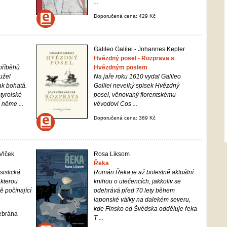
...
Doporučená cena: 429 Kč
Galileo Galilei - Johannes Kepler
Hvězdný posel - Rozprava s
příběhů
Hvězdným poslem
užel
Na jaře roku 1610 vydal Galileo
ak bohatá.
Galilei nevelký spisek
Hvězdný
otyrolské
posel
, věnovaný florentskému
 něme ...
vévodovi Cos ...
Doporučená cena: 369 Kč
 Vlček
Rosa Liksom
Řeka
sistická
Román
Řeka
je až bolestně aktuální
 kterou
knihou o utečencích, jakkoliv se
ě počínající
odehrává před 70 lety během
laponské války na dalekém severu,
kde Finsko od Švédska odděluje řeka
zebrána
T ...