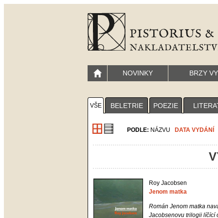
NOVINKY
BRZY V
BELETRIE
POEZIE
LITERA
VŠE
PODLE:
NÁZVU
DATA VYDÁNÍ
V
Roy Jacobsen
Jenom matka
Román
Jenom matka
nava
Jacobsenovu trilogii líčíc