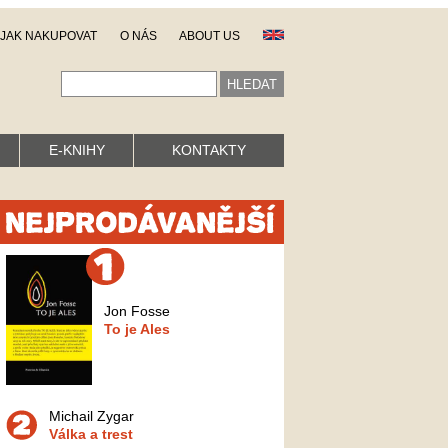
JAK NAKUPOVAT
O NÁS
ABOUT US
E-KNIHY
KONTAKTY
Jon Fosse
To je Ales
Michail Zygar
Válka a trest