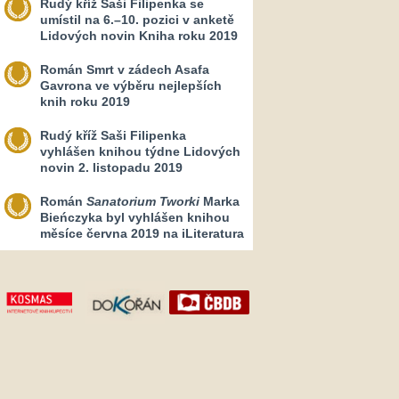
Rudý kříž Saši Filipenka se
umístil na 6.–10. pozici v anketě
Lidových novin Kniha roku 2019
Román Smrt v zádech Asafa
Gavrona ve výběru nejlepších
knih roku 2019
Rudý kříž Saši Filipenka
vyhlášen knihou týdne Lidových
novin 2. listopadu 2019
Román
Sanatorium Tworki
Marka
Bieńczyka byl vyhlášen knihou
měsíce června 2019 na iLiteratura