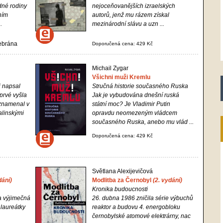
dné rodiny
nejoceňovanějších izraelských
ním
autorů, jenž mu rázem získal
.
mezinárodní slávu a uzn ...
zebrána
Doporučená cena: 429 Kč
i
Michail Zygar
Všichni muži Kremlu
i napsal
Stručná historie současného Ruska
prvé vyšla
Jak je vybudována dnešní ruská
aznamenal v
státní moc? Je Vladimir Putin
alinskými
opravdu neomezeným vládcem
současného Ruska, anebo mu vlád ...
Doporučená cena: 429 Kč
Světlana Alexijevičová
dání)
Modlitba za Černobyl
(2. vydání)
Kronika budoucnosti
a výjimečná
26. dubna 1986 zničila série výbuchů
laureátky
reaktor a budovu 4. energobloku
černobylské atomové elektrárny, nac