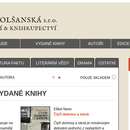
YJDE
VYDANÉ KNIHY
AUTOŘI
EDICE
TURA FAKTU
LITERÁRNÍ VĚDY
DRAMA
OSTATNÍ
AUTORA
POUZE SKLADEM
YDANÉ KNIHY
Eškol Nevo
Čtyři domovy a stesk
zuje na
Čtyři domovy a stesk
je románovým
í osamělý
debutem jednoho z nejlepších a