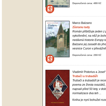
Doporučená cena: 489 Kč
Marco Balzano
Zůstanu tady
Román přibližuje jeden z 
vykořenění, na něž je boh
nedávná historie Evropy t
Balzano jej zasadil do jih
vesnice Curon v převážně
Doporučená cena: 269 Kč
Vladimír Pistorius a Josef
Trubači a trubadúři
Trubači a trubadúři
je rece
poema ze života svazáků,
napsali před 50 lety, v dob
normalizace dva teh ...
Kniha je nyní bohužel ro