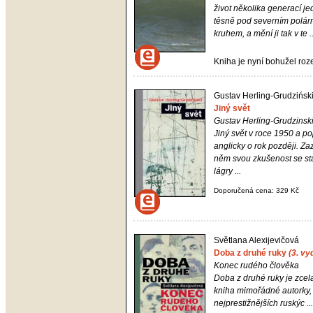
život několika generací je
těsně pod severním polár
kruhem, a mění ji tak v te ..
Kniha je nyní bohužel ro
Gustav Herling-Grudzińsk
Jiný svět
Gustav Herling-Grudzinsk
Jiný svět
v roce 1950 a po
anglicky o rok později. Z
něm svou zkušenost se st
lágry ...
Doporučená cena: 329 Kč
Světlana Alexijevičová
Doba z druhé ruky
(3. vy
Konec rudého člověka
Doba z druhé ruky
je zcel
kniha mimořádné autorky, 
nejprestižnějších ruskýc ...