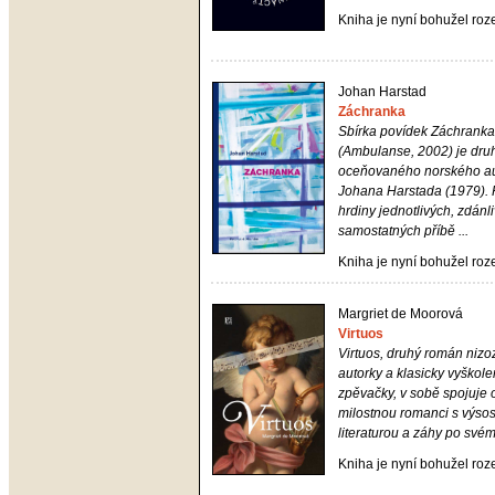
Kniha je nyní bohužel ro
Johan Harstad
Záchranka
Sbírka povídek Záchranka
(Ambulanse, 2002) je dru
oceňovaného norského a
Johana Harstada (1979). 
hrdiny jednotlivých, zdánl
samostatných příbě ...
Kniha je nyní bohužel ro
Margriet de Moorová
Virtuos
Virtuos
, druhý román niz
autorky a klasicky vyškol
zpěvačky, v sobě spojuje
milostnou romanci s výso
literaturou a záhy po svém
Kniha je nyní bohužel ro