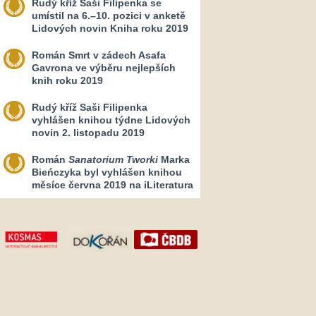
Rudý kříž Saši Filipenka se
umístil na 6.–10. pozici v anketě
Lidových novin Kniha roku 2019
Román Smrt v zádech Asafa
Gavrona ve výběru nejlepších
knih roku 2019
Rudý kříž Saši Filipenka
vyhlášen knihou týdne Lidových
novin 2. listopadu 2019
Román
Sanatorium Tworki
Marka
Bieńczyka byl vyhlášen knihou
měsíce června 2019 na iLiteratura