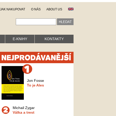
JAK NAKUPOVAT
O NÁS
ABOUT US
E-KNIHY
KONTAKTY
Jon Fosse
To je Ales
Michail Zygar
Válka a trest