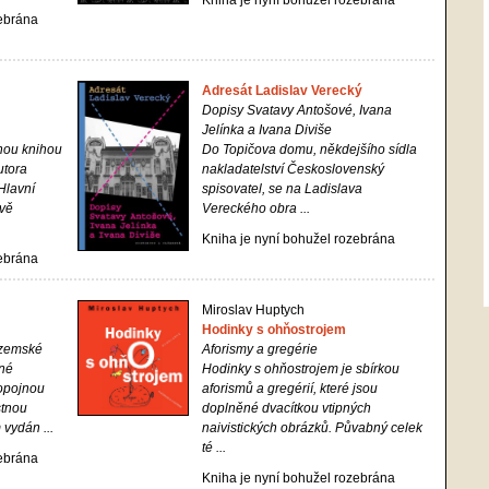
Kniha je nyní bohužel rozebrána
zebrána
Adresát Ladislav Verecký
Dopisy Svatavy Antošové, Ivana
Jelínka a Ivana Diviše
hou knihou
Do Topičova domu, někdejšího sídla
utora
nakladatelství Československý
Hlavní
spisovatel, se na Ladislava
ivě
Vereckého obra ...
Kniha je nyní bohužel rozebrána
zebrána
Miroslav Huptych
Hodinky s ohňostrojem
ozemské
Aforismy a gregérie
ené
Hodinky s ohňostrojem je sbírkou
 opojnou
aforismů a gregérií, které jsou
stnou
doplněné dvacítkou vtipných
 vydán ...
naivistických obrázků. Půvabný celek
té ...
zebrána
Kniha je nyní bohužel rozebrána