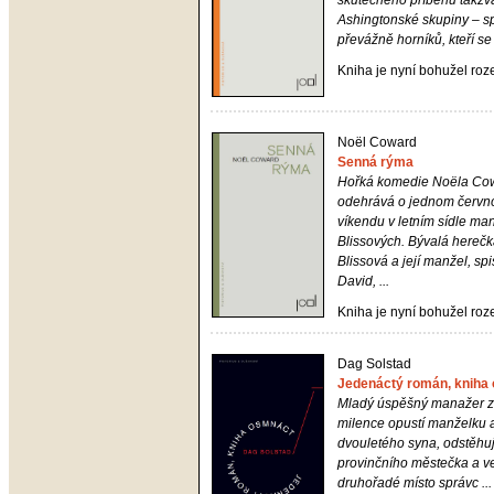
skutečného příběhu takz
Ashingtonské skupiny – s
převážně horníků, kteří se s
Kniha je nyní bohužel ro
Noël Coward
Senná rýma
Hořká komedie Noëla Co
odehrává o jednom červ
víkendu v letním sídle ma
Blissových. Bývalá herečk
Blissová a její manžel, sp
David, ...
Kniha je nyní bohužel ro
Dag Solstad
Jedenáctý román, kniha
Mladý úspěšný manažer z 
milence opustí manželku 
dvouletého syna, odstěhu
provinčního městečka a 
druhořadé místo správc ...