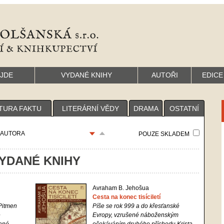
YJDE
VYDANÉ KNIHY
AUTOŘI
EDICE
TURA FAKTU
LITERÁRNÍ VĚDY
DRAMA
OSTATNÍ
AUTORA
POUZE SKLADEM
YDANÉ KNIHY
Avraham B. Jehošua
Cesta na konec tisíciletí
Pitmen
Píše se rok 999 a do křesťanské
e
Evropy, vzrušené náboženským