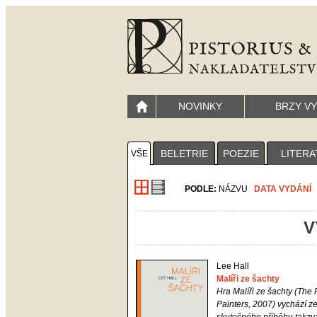
NOVINKY
BRZY V
BELETRIE
POEZIE
LITERA
VŠE
PODLE:
NÁZVU
DATA VYDÁNÍ
V
Lee Hall
Malíři ze šachty
Hra
Malíři ze šachty
(The 
Painters, 2007) vychází z