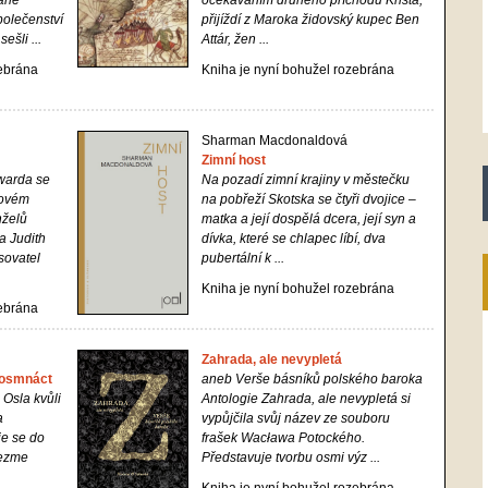
vané
očekáváním druhého příchodu Krista,
polečenství
přijíždí z Maroka židovský kupec Ben
ešli ...
Attár, žen ...
zebrána
Kniha je nyní bohužel rozebrána
Sharman Macdonaldová
Zimní host
warda se
Na pozadí zimní krajiny v městečku
novém
na pobřeží Skotska se čtyři dvojice –
nželů
matka a její dospělá dcera, její syn a
a Judith
dívka, které se chlapec líbí, dva
isovatel
pubertální k ...
Kniha je nyní bohužel rozebrána
zebrána
Zahrada, ale nevypletá
 osmnáct
aneb Verše básníků polského baroka
Osla kvůli
Antologie
Zahrada, ale nevypletá
si
a
vypůjčila svůj název ze souboru
je se do
frašek Wacława Potockého.
vezme
Představuje tvorbu osmi výz ...