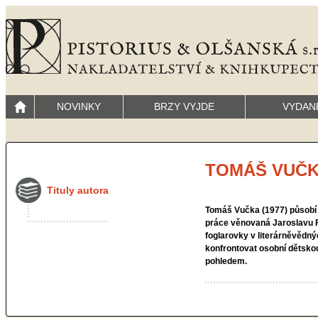
NOVINKY
BRZY VYJDE
VYDAN
TOMÁŠ VUČ
Tituly autora
Tomáš Vučka
(1977) působí 
práce věnovaná Jaroslavu F
foglarovky v literárněvědn
konfrontovat osobní dětsko
pohledem.