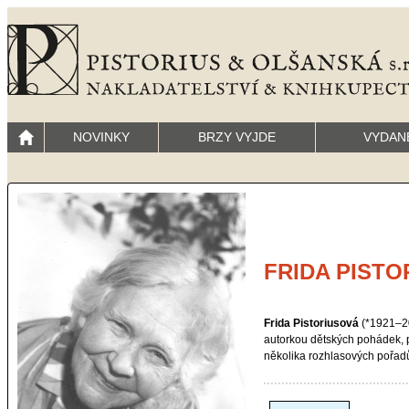
NOVINKY
BRZY VYJDE
VYDAN
FRIDA PIST
Frida Pistoriusová
(*1921–20
autorkou dětských pohádek, 
několika rozhlasových pořad