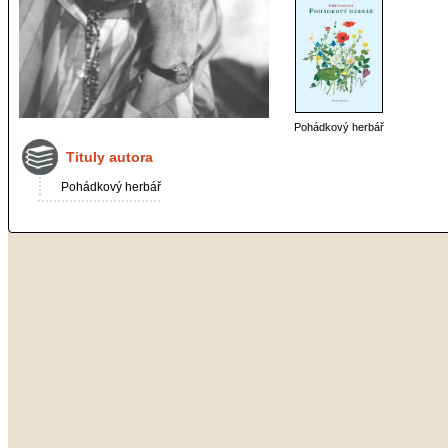
Pohádkový herbář
Tituly autora
Pohádkový herbář