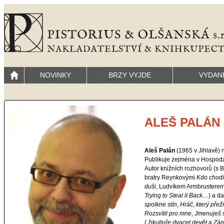
NOVINKY
BRZY VYJDE
VYDAN
ALEŠ PALÁN
Aleš Palán
(1965 v Jihlavě) n
Publikuje zejména v Hospodá
Autor knižních rozhovorů (s
bratry Reynkovými
Kdo chodí
duši
, Ludvíkem Armbrustere
Trying to Steal it Back…
) a da
spolkne stín
,
Hráč, který přeži
Rozsvítil pro mne
,
Jmenuješ 
Lžikultuře dvacet devět
a
Záp