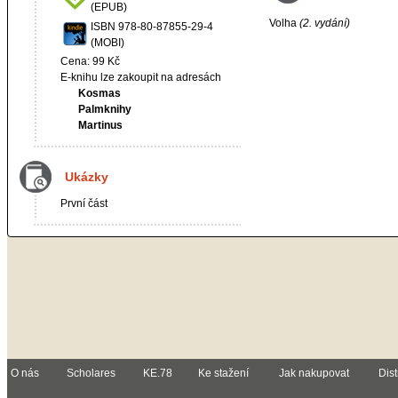
(EPUB)
Volha
(2. vydání)
ISBN 978-80-87855-29-4
(MOBI)
Cena: 99 Kč
E-knihu lze zakoupit na adresách
Kosmas
Palmknihy
Martinus
Ukázky
První část
O nás
Scholares
KE.78
Ke stažení
Jak nakupovat
Dist