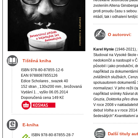
nečekané souvislosti pades
zvolením Allena Ginsberga
proti proudu času s sebou 
mládí, tak i odhalení tvrdý
O autorovi:
Karel Hynie
(1946-2021), 
Studoval na Vysoké škole 
nedokončil a nastoupil v Č
Tištěná kniha
působil i jako produkční, d
ISBN 978-80-87855-12-6
například za dokumentární
EAN 9788087855126
zvláštních službách
,
Cenzu
Edice
Scholares
, svazek 40
spoluautorem dokumentů
152 stran , 130x200 mm , brožovaná
normalizaci
. V jeho režii 
Vydání 1. , vyšlo 06.05.2014
například snímky
Návrat d
Doporučená cena 149 Kč
Gruzia
,
Doktorka přes diva
V roce 2008 v nakladatelst
debut
Volha
a v roce 2014 
šedesátých"
Kvantitativní 
E-kniha
Další tituly au
ISBN 978-80-87855-28-7