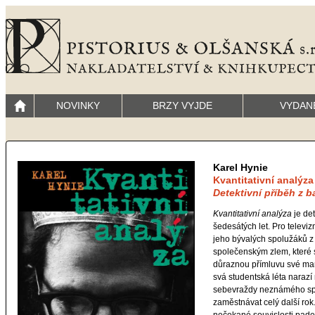
NOVINKY
BRZY VYJDE
VYDAN
Karel Hynie
Kvantitativní analýza
Detektivní příběh z 
Kvantitativní analýza
je det
šedesátých let. Pro televi
jeho bývalých spolužáků 
společenským zlem, které
důraznou přímluvu své man
svá studentská léta narazí 
sebevraždy neznámého spol
zaměstnávat celý další rok