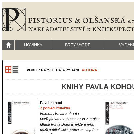
NOVINKY
BRZY VYJDE
VYDAN
PODLE:
NÁZVU
DATA VYDÁNÍ
AUTORA
KNIHY PAVLA KOHO
Pavel Kohout
Z pohledu trilobita
Fejetony Pavla Kohouta
uveřejňované od roku 2008 v deníku
Mladá fronta Dnes a některé jeho
další publicistické práce ze stejného