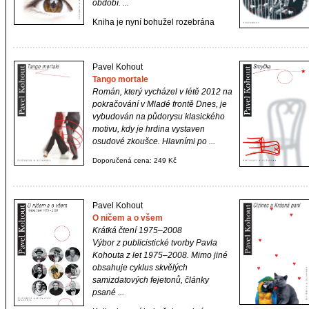
období. ...
Kniha je nyní bohužel rozebrána
Pavel Kohout
Tango mortale
Román, který vycházel v létě 2012 na
pokračování v Mladé frontě Dnes, je
vybudován na půdorysu klasického
motivu, kdy je hrdina vystaven
osudové zkoušce. Hlavními po ...
Doporučená cena: 249 Kč
Pavel Kohout
O ničem a o všem
Krátká čtení 1975–2008
Výbor z publicistické tvorby Pavla
Kohouta z let 1975–2008. Mimo jiné
obsahuje cyklus skvělých
samizdatových fejetonů, články
psané ...