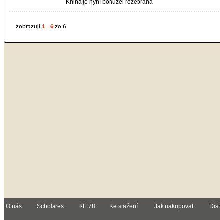
Kniha je nyní bohužel rozebrána
zobrazuji
1 - 6
ze 6
O nás
Scholares
KE.78
Ke stažení
Jak nakupovat
Dist