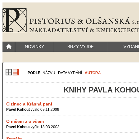
NOVINKY
BRZY VYJDE
VYDAN
PODLE:
NÁZVU
DATA VYDÁNÍ
AUTORA
KNIHY PAVLA KOHO
Cizinec a Krásná paní
Pavel Kohout
vyšlo 09.11.2009
O ničem a o všem
Pavel Kohout
vyšlo 18.03.2008
Smyčka